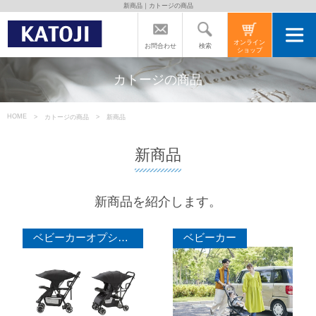
新商品｜カトージの商品
トップページ
オンライン
検索
お問合わせ
ショップ
カトージの商品
カトージの商品
カトージについて
HOME
カトージの商品
新商品
新商品
商品をご愛用の方へ
新商品を紹介します。
よくあるご質問
ベビーカーオプション
ベビーカー
直営店のご案内
会社案内