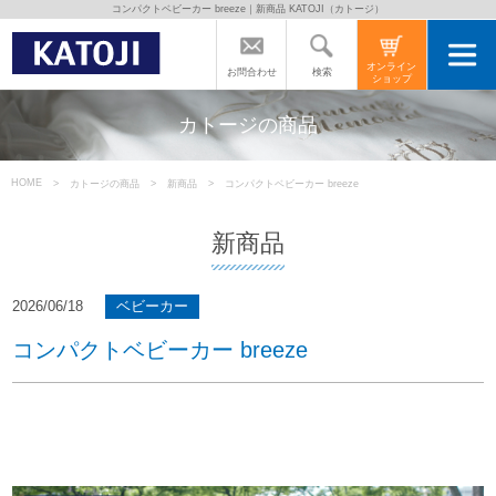
コンパクトベビーカー breeze｜新商品 KATOJI（カトージ）
トップページ
オンライン
検索
お問合わせ
ショップ
カトージの商品
カトージの商品
カトージについて
HOME
カトージの商品
新商品
コンパクトベビーカー breeze
新商品
商品をご愛用の方へ
2026/06/18
ベビーカー
よくあるご質問
コンパクトベビーカー breeze
直営店のご案内
会社案内