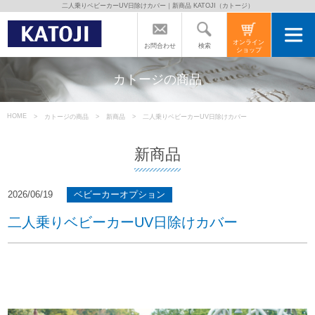
二人乗りベビーカーUV日除けカバー｜新商品 KATOJI（カトージ）
トップページ
オンライン
検索
お問合わせ
ショップ
カトージの商品
カトージの商品
カトージについて
HOME
カトージの商品
新商品
二人乗りベビーカーUV日除けカバー
新商品
商品をご愛用の方へ
2026/06/19
ベビーカーオプション
よくあるご質問
二人乗りベビーカーUV日除けカバー
直営店のご案内
会社案内