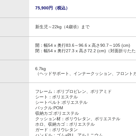
75,900円（税込）
新生児～22kg（4歳頃）まで
開：幅54 x 奥行83.6～96.6 x 高さ90.7～105 (cm)
閉：幅54 x 奥行27.3 x 高さ72.2 (cm)（対面折り
6.7kg
（ヘッドサポート、インナークッション、フロント
フレーム：ポリプロピレン、ポリアミド
シート：ポリエステル
シートベルト:ポリエステル
バックル:POM
収納カゴ:ポリエステル
クッション材：ポリウレタン、ポリエステル
ホロ、収納カゴ：ポリエステル
ガード：ポリウレタン
ハンドル：ゴム+PU、アルミニウム