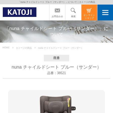
「nuna チャイルドシート プルー（サンダー）」について｜カトージの商品
トップページ
オンライン
検索
お問合わせ
ショップ
カトージの商品
「nuna チャイルドシート プルー（サンダー）」に
ついて
カトージについて
HOME
カトージの商品
nuna チャイルドシート プルー（サンダー）
商品をご愛用の方へ
廃番
nuna チャイルドシート プルー（サンダー）
よくあるご質問
品番：38521
直営店のご案内
会社案内