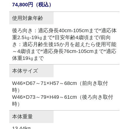
74,800円（税込）
使用対象年齢
後ろ向き：適応身長40cm-105cmまで*適応体
重2.5㎏-19㎏まで*目安年齢4歳頃まで/前向
き：適応月齢生後15か月を超えたら使用可能
～4歳頃まで*適応身長76cm-105cmまで*適応
体重19㎏まで
本体サイズ
W46×D67～71×H57～68cm（前向き取付
時）
W46×D73～79×H49～61cm（後ろ向き取付
時）
本体重量
13.44kg