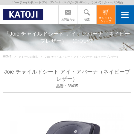
「Joie チャイルドシート アイ・アバーナ（ネイビーブレザー）」について｜カトージの商品
トップページ
オンライン
検索
お問合わせ
ショップ
カトージの商品
「Joie チャイルドシート アイ・アバーナ（ネイビー
ブレザー）」について
カトージについて
HOME
カトージの商品
Joie チャイルドシート アイ・アバーナ（ネイビーブレザー）
商品をご愛用の方へ
Joie チャイルドシート アイ・アバーナ（ネイビーブ
レザー）
品番：38435
よくあるご質問
直営店のご案内
会社案内