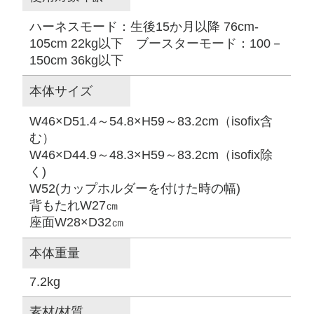
ハーネスモード：生後15か月以降 76cm-
105cm 22kg以下 ブースターモード：100－
150cm 36kg以下
本体サイズ
W46×D51.4～54.8×H59～83.2cm（isofix含
む）
W46×D44.9～48.3×H59～83.2cm（isofix除
く)
W52(カップホルダーを付けた時の幅)
背もたれW27㎝
座面W28×D32㎝
本体重量
7.2kg
素材/材質