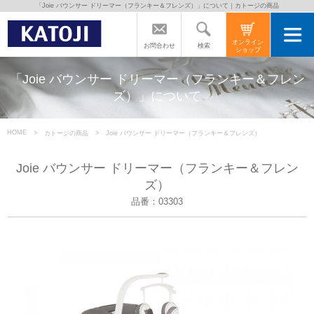
「Joie バウンサー ドリーマー（フランキー＆フレンズ）」について｜カトージの商品
トップページ
オンライン
検索
お問合わせ
ショップ
カトージの商品
「Joie バウンサー ドリーマー（フランキー＆フレン
ズ）」について
カトージについて
HOME
カトージの商品
Joie バウンサー ドリーマー（フランキー＆フレンズ）
商品をご愛用の方へ
Joie バウンサー ドリーマー（フランキー＆フレン
ズ）
品番：03303
よくあるご質問
直営店のご案内
会社案内