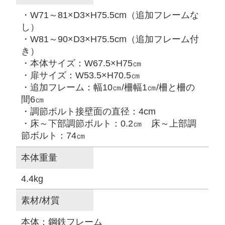
・W71～81×D3×H75.5cm（追加フレームな
し）
・W81～90×D3×H75.5cm（追加フレーム付
き）
・本体サイズ：W67.5×H75㎝
・扉サイズ：W53.5×H70.5㎝
・追加フレーム：幅10㎝/柵幅1㎝/柵と柵の
間6㎝
・調節ボルト接壁面の直径：4cm
・床～下部調節ボルト：0.2㎝ 床～上部調
節ボルト：74㎝
本体重量
4.4kg
素材/材質
本体：鋼鉄フレーム