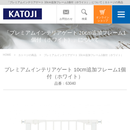
「プレミアムインテリアゲート 10cm追加フレーム1個付（ホワイト）」について｜カトージの商品
トップページ
オンライン
検索
お問合わせ
ショップ
カトージの商品
「プレミアムインテリアゲート 10cm追加フレーム1
個付（ホワイト）」について
カトージについて
HOME
カトージの商品
プレミアムインテリアゲート 10cm追加フレーム1個付（ホワイト）
商品をご愛用の方へ
プレミアムインテリアゲート 10cm追加フレーム1個
付（ホワイト）
品番：63040
よくあるご質問
直営店のご案内
会社案内