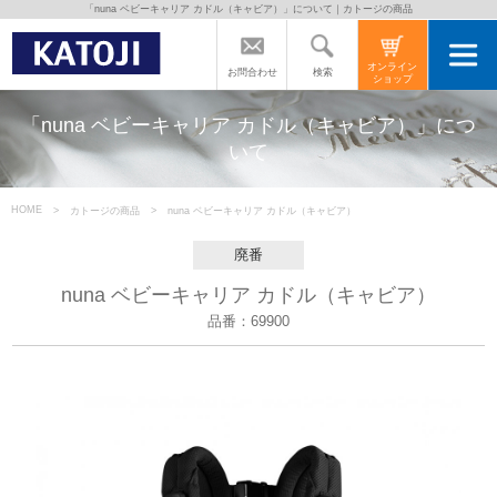
「nuna ベビーキャリア カドル（キャビア）」について｜カトージの商品
トップページ
オンライン
検索
お問合わせ
ショップ
カトージの商品
「nuna ベビーキャリア カドル（キャビア）」につ
いて
カトージについて
HOME
カトージの商品
nuna ベビーキャリア カドル（キャビア）
商品をご愛用の方へ
廃番
nuna ベビーキャリア カドル（キャビア）
よくあるご質問
品番：69900
直営店のご案内
会社案内