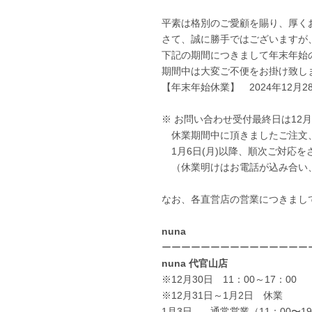
平素は格別のご愛顧を賜り、厚く
さて、誠に勝手ではございますが
下記の期間につきまして年末年始
期間中は大変ご不便をお掛け致し
【年末年始休業】 2024年12月28日
※ お問い合わせ受付最終日は12月2
休業期間中に頂きましたご注文
1月6日(月)以降、順次ご対応を
（休業明けはお電話が込み合い
なお、各直営店の営業につきまし
nuna
ーーーーーーーーーーーーーーー
nuna 代官山
店
※12月30日 11：00～17：00
※12月31日～1月2日 休業
1月3日 通常営業（11：00〜19