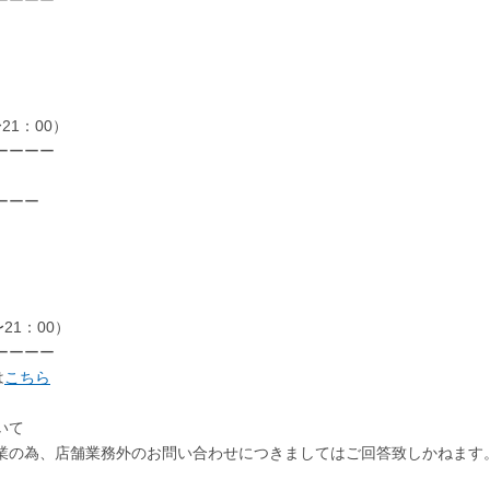
ーーーー
1：00）
ーーーー
ーーー
21：00）
ーーーー
は
こちら
いて
業の為、店舗業務外のお問い合わせにつきましてはご回答致しかねます