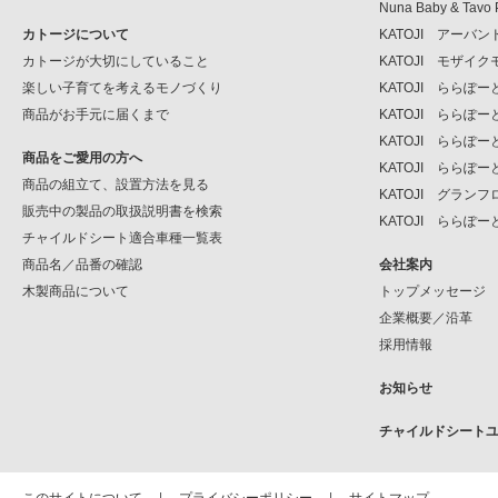
Nuna Baby & Tavo 
カトージについて
KATOJI アーバ
カトージが大切にしていること
KATOJI モザイ
楽しい子育てを考えるモノづくり
KATOJI ららぽ
商品がお手元に届くまで
KATOJI ららぽ
KATOJI ららぽー
商品をご愛用の方へ
KATOJI ららぽー
商品の組立て、設置方法を見る
KATOJI グラン
販売中の製品の取扱説明書を検索
KATOJI ららぽー
チャイルドシート適合車種一覧表
商品名／品番の確認
会社案内
木製商品について
トップメッセージ
企業概要／沿革
採用情報
お知らせ
チャイルドシート