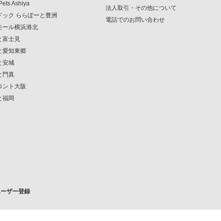
Pets Ashiya
法人取引・その他について
ンドック ららぽーと豊洲
電話でのお問い合わせ
クモール横浜港北
ーと富士見
ーと愛知東郷
と安城
と門真
フロント大阪
と福岡
ユーザー登録